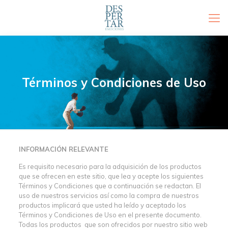
Términos y Condiciones de Uso
INFORMACIÓN RELEVANTE
Es requisito necesario para la adquisición de los productos
que se ofrecen en este sitio, que lea y acepte los siguientes
Términos y Condiciones que a continuación se redactan. El
uso de nuestros servicios así como la compra de nuestros
productos implicará que usted ha leído y aceptado los
Términos y Condiciones de Uso en el presente documento.
Todas los productos que son ofrecidos por nuestro sitio web